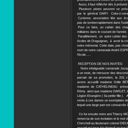
Aussi, il faut réfléchir dès à présen
Plusieurs pistes peuvent se présen
par le général DARY. Celui ci serai
Cyrienne, association liée aux écol
pas de tomberrapidement dans l'oubl
Pour ce faire, un cahier des charg
militaires dans le courant de l'année.
Parallèlement, un autre cahier des
écoles de Draguignan, à avoir la cr
notre mémorial. Cette date, pas choi
mort de notre camarade André ESPRI
l'école......
RECEPTION DE NOS INVITES:
Notre infatiguable camarade Jacque
a un mois, de retrouver des desce
parrain de sa promotion, la 202,
avons accueilli madame Odile BE
madame de CATHELINEAU présente
Rémy ainsi que madame DARLET, é
Légion Etrangère ( Sa petite fille
remis à ces dames un exemplaire de
lequel une large part est consacrée
Ce fut ensuite notre ami Thierry M
remercia de son invitation et le mot d
Cherchell au lieutenant colonel DI
accueil qui nous fut réservé ce jour l