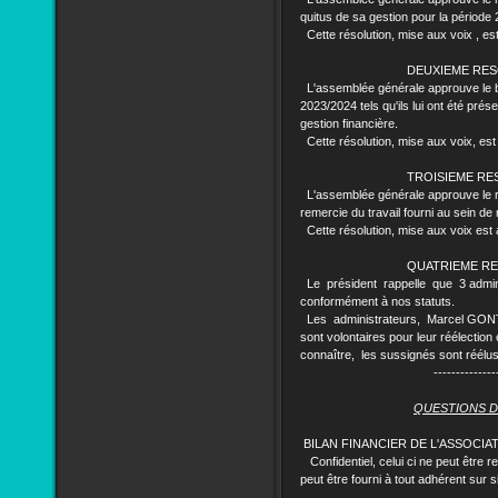
quitus de sa gestion pour la période
Cette résolution, mise aux voix , est
DEUXIEME RESO
L'assemblée générale approuve le bil
2023/2024 tels qu'ils lui ont été prés
gestion financière.
Cette résolution, mise aux voix, est 
TROISIEME RESOL
L'assemblée générale approuve le rap
remercie du travail fourni au sein de 
Cette résolution, mise aux voix est 
QUATRIEME RESOL
Le président rappelle que 3 administ
conformément à nos statuts.
Les administrateurs, Marcel GON
sont volontaires pour leur réélection
connaître, les sussignés sont réélu
----------------
QUESTIONS D
BILAN FINANCIER DE L'ASSOCIAT
Confidentiel, celui ci ne peut être r
peut être fourni à tout adhérent sur