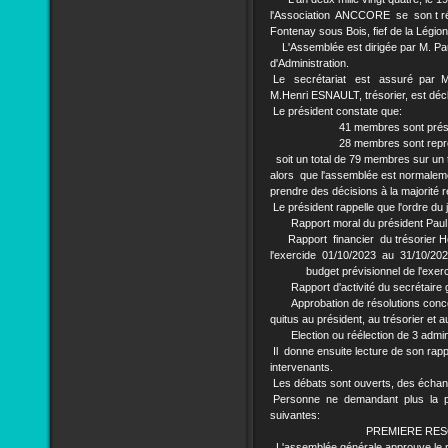
l'Association ANCCORE se son t ré
Fontenay sous Bois, fief de la Légio
L'Assemblée est dirigée par M. Paul
d'Administration.
Le secrétariat est assuré par M
M.Henri ESNAULT, trésorier, est déc
Le président constate que:
41 membres sont prése
28 membres sont représ
soit un total de 79 membres sur un to
alors que l'assemblée est normalemen
prendre des décisions à la majorité r
Le président rappelle que l'ordre du 
Rapport moral du président Paul
Rapport financier du trésorie
l'exercide 01/10/2023 au 31/10/20
budget prévisionnel de l'exerc
Rapport d'activité du secrétaire
Approbation de résolutions con
quitus au président, au trésorier et a
Election ou réélection de 3 adminis
Il donne ensuite lecture de son rappo
intervenants.
Les débats sont ouverts, des échang
Personne ne demandant plus la paro
suivantes:
PREMIERE RESO
L'assemblée générale approuve le rap