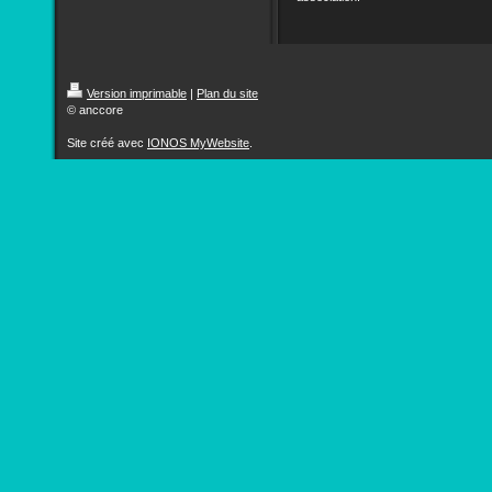
Version imprimable
|
Plan du site
© anccore
Site créé avec
IONOS MyWebsite
.