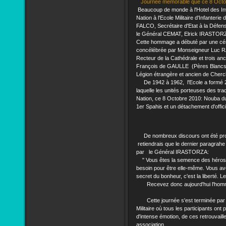
Journée mémorable que ce 8 Octobr
Beaucoup de monde à l'Hotel des Inva
Nation à l'Ecole Militaire d'Infanteri
FALCO, Secrétaire d'Etat à la Défen
le Général CEMAT, Elrick IRASTOR
Cette hommage a débuté par une cér
concélébrée par Monseigneur Luc 
Recteur de la Cathédrale et trois a
François de GAULLE (Pères Blancs
Légion étrangère et ancien de Cherc
De 1942 à 1962, l'Ecole a formé 26
laquelle les unités porteuses des tra
Nation, ce 8 Octobre 2010: Nouba du 
1er Spahis et un détachement d'officie
De nombreux discours ont été prononcé
retiendrais que le dernier paragra
par le Général IRASTORZA:
" Vous êtes la semence des héros 
besoin pour être elle-même. Vous ave
secret du bonheur, c'est la liberté. Le
Recevez donc aujourd'hui l'homm
Cette journée s'est terminée par u
Militaire où tous les participants ont
d'intense émotion, de ces retrouvaille
association.