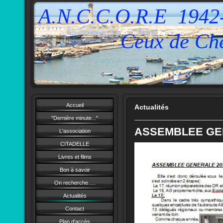
A.N.C.C.O.R.E 1942
Ceux de Cherch
Accueil
Actualités
"Dernière minute..."
ASSEMBLEE GE
L'association
CITADELLE
Livres et films
Bon à savoir
On recherche.....
Actualités
Contact
Plan d'accès