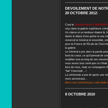
DEVOILEMENT DE NOTR
20 OCTOBRE 2012:
C'est le
Général Hervé CHARPENTI
reçu dans la galerie supérieure ceint
Un clairon et un tambour étaient là, 
Après le dépot d'une gerbe et une mi
remercié le Général et ensemble, on
pour la France de l'Ecole de Cherchel
la galerie .
Le Général a pris alors la parole po
fond du coeur, ce qu'il pensait de ces 
modèles tout au long de ses mission
nous avons tous senti que ce n'étai
face de nous, mais un compagnon d'a
"fait" Cherchell.....!
La cérémonie a pris fin après une rete
murs ancestraux...
Merci mon Général pour cette belle m
8 OCTOBRE 2010