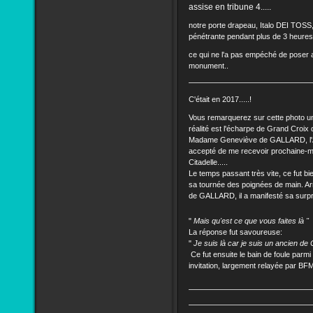
assise en tribune 4.....
notre porte drapeau, Italo DEI TOSS, 
pénétrante pendant plus de 3 heures.
ce qui ne l'a pas empéché de poser 
monument..
C'était en 2017.....!
Vous remarquerez sur cette photo u
réalité est l'écharpe de Grand Croix
Madame Geneviève de GALLARD, l'An
accepté de me recevoir prochaine-me
Citadelle.....
Le temps passant très vite, ce fut bie
sa tournée des poignées de main. Ar
de GALLARD, il a manifesté sa su
"
Mais qu'est ce que vous faites là "
La réponse fut savoureuse:
"
Je suis là car je suis un ancien d
Ce fut ensuite le bain de foule parm
invitation, largement relayée par BF