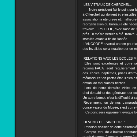
LES VITRAUX DE CHERCHELL:
Notre président fait le point sur l
à CHerchell qui doivent être install
association a été créée et, malheu
réorganisation du bureau a été néce
travaux. Paul TEIL, avec l'aide de
près. n maître verrier a été trouvé e
installés avant la fin de l'année.
L'ANCCORE a versé un don pour leur 
des Invalides sera installée sur un mur
RELATIONS AVEC LES ECOLES M
Elles sont excellentes et votre se
régional PACA, sont régulièrement i
des écoles, baptêmes, prises d'arme
mémorial est en parfait état, il n'en
envahi de mauvaises herbes.
Lors de notre dernière visite, en a
chef de cabinet des généraux sur c
Un autre bémol: c'est la difficulté 
Récemment, un de nos camarades, pa
conservateur du Musée, s'est vu ref
Ce point sera également évoqué lors 
DEVENIR DE L'ANCCORE:
Principal dossier de cette assemblé
Compte tenu de la baisse constante de
prochainement à mettre un terme à no