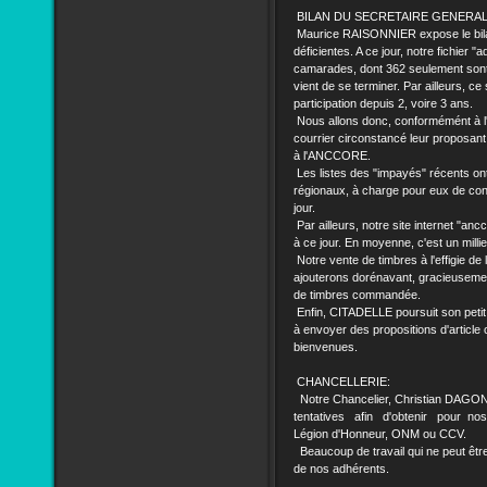
BILAN DU SECRETAIRE GENERAL
Maurice RAISONNIER expose le bilan
déficientes. A ce jour, notre fichier "
camarades, dont 362 seulement sont à
vient de se terminer. Par ailleurs, ce 
participation depuis 2, voire 3 ans.
Nous allons donc, conformémént à l'a
courrier circonstancé leur proposant 
à l'ANCCORE.
Les listes des "impayés" récents ont
régionaux, à charge pour eux de conta
jour.
Par ailleurs, notre site internet "an
à ce jour. En moyenne, c'est un mill
Notre vente de timbres à l'effigie de
ajouterons dorénavant, gracieusemen
de timbres commandée.
Enfin, CITADELLE poursuit son peti
à envoyer des propositions d'article 
bienvenues.
CHANCELLERIE:
Notre Chancelier, Christian DAGON
tentatives afin d'obtenir pour no
Légion d'Honneur, ONM ou CCV.
Beaucoup de travail qui ne peut être
de nos adhérents.