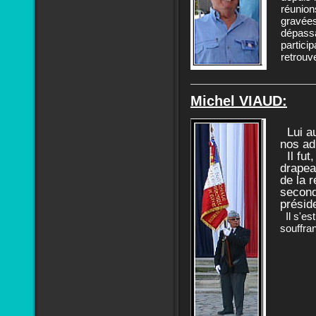
réunion
gravées
dépassa
partici
retrouve
Michel VIAUD:
Lui au
nos ad
Il fut,
drapeau
de la r
second
présid
Il s'es
souffran