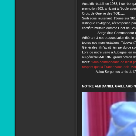
Aussitôt rétabli, en 1958, il se réeng
promotion 803, arrivant à l'école avec 
Croix de Guerre des TOE.....
Sorti sous lieutenant, 13ème sur 361, 
distingue en Algérie, récompensé par l
carrière militaire comme Chef de Bat
Serge était Commandeur de la
Adhérant à notre association dès le dé
toutes nos manifestations, "aboyan
Générales, il n'avait rien perdu de so
Lors de notre visite à Aubagne, en m
au général MAURIN, grand patron de 
mots:
"Mon commandant, ce n'est pas
respect que la France vous doit. Mer
Adieu Serge, tes amis de l
NOTRE AMI DANIEL GAILLARD NO