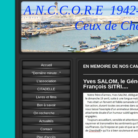
A.N.C.C.O.R.E 1942
Ceux de Cherch
Accueil
EN MEMOIRE DE NOS CA
"Dernière minute..."
Yves SALOM, le Gén
L'association
François SITRI....
CITADELLE
Livres et films
Bon à savoir
On recherche.....
Actualités
Contact
Plan d'accès