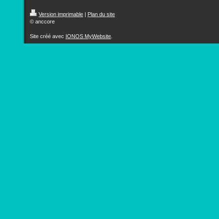
Version imprimable
|
Plan du site
© anccore
Site créé avec
IONOS MyWebsite
.