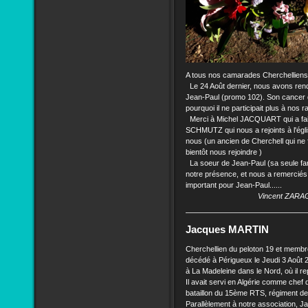
A tous nos camarades Cherchelliens
Le 24 Août dernier, nous avons ren
Jean-Paul (promo 102). Son cancer du
pourquoi il ne participait plus à nos
Merci à Michel JACQUART qui a fait
SCHMUTZ qui nous a rejoints à l'égli
nous (un ancien de Cherchell qui ne f
bientôt nous rejoindre )
La soeur de Jean-Paul (sa seule fami
notre présence, et nous a remercié
important pour Jean-Paul......
Vincent ZAR
Jacques MARTIN
Cherchellien du peloton 19 et memb
décédé à Périgueux le Jeudi 3 Août 2
à La Madeleine dans le Nord, où il r
Il avait servi en Algérie comme chef
bataillon du 15ème RTS, régiment de 
Parallèlement à notre association, 