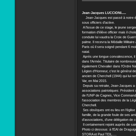
Jean-Jacques LUCCIONI.....
Jean-Jacques est passé à notre éc
sous officiers d'active.
A l'issue de ce stage, le jeune serge
formation d'élève officier mais il choi
conduite lui vaudra la Croix de Guer
palme. Il recevra la Médaille Militair
Paris où il sera soigné pendant 6 moi
natal.
Après une longue convalescence, il 
dans l'Armée. Titulaire de nombreu
également Chevalier dans l'Ordre Nati
Légion d'Honneur, c'est le général 
ancien de Cherchell (1944) qui lui re
Var, en Mai 2015.
Depuis sa retraite, Jean-Jacques a 
associations patriotiques: Président 
de l'UNP de Cagnes, Vice Commande
l'association des membres de la Légi
Cherchell.
Ses obsèques ont eu lieu en l'église
famille, de la grande foule de ses am
d'associations, d'une délégation de 
Il certainement rejoint auprès de sa
Photo ci dessous: à l'EAI de Dragui
STORA et Paul TEIL.....