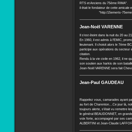
RTS et Anciens du 75ème RIMA".
il était le fondateur de cette amicale et
"http:/15emerts-75emerima
Jean-Noël VARENNE
Il s'est éteint dans la nuit du 20 au 
En 1960, il est admis à l'EMIC, prom
lieutenant. Il choisit alors le 7ème BC
participe aux opérations du secteur 
citation.
Rendu à la vie civile en 1962, il ne q
son soutien aux harkis de son batai
Jean-Noël VARENNE sera fait Cheval
Jean-Paul GAUDEAU
Rappelez vous, camarades ayant par
au fort de Charenton....Ce jour là, no
toujours alerte, s'était vu remettre l
le général BEAUDONNET, en grande t
voix forte, accompagné par ses cam
ALBERTINI et Jean-Claude LAFFO