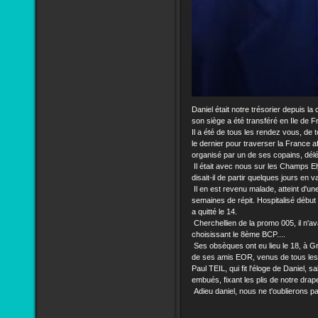
Daniel était notre trésorier depuis la
son siège a été transféré en Ile de Fr
Il a été de tous les rendez vous, de
le dernier pour traverser la France a
organisé par un de ses copains, délé
Il était avec nous sur les Champs Ely
disait-il de partir quelques jours en 
Il en est revenu malade, atteint d'un
semaines de répit. Hospitalisé début 
a quitté le 14.
Cherchellien de la promo 005, il n'avai
choisissant le 8ème BCP....
Ses obsèques ont eu lieu le 18, à G
de ses amis EOR, venus de tous les 
Paul TEIL, qui fit l'éloge de Daniel, 
embués, fixant les plis de notre drape
Adieu daniel, nous ne t'oublierons pa