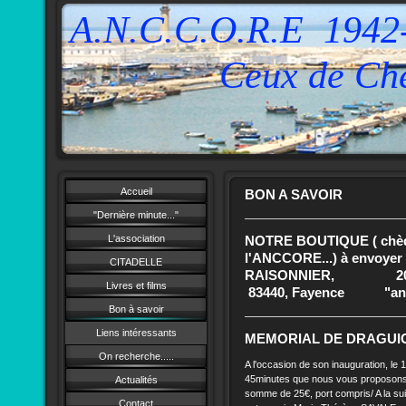
A.N.C.C.O.R.E 1942
Ceux de Cherch
Accueil
BON A SAVOIR
"Dernière minute..."
L'association
NOTRE BOUTIQUE ( chèqu
l'ANCCORE...) à envoy
CITADELLE
RAISONNIER, 201 anc
Livres et films
83440, Fayence "ancco
Bon à savoir
Liens intéressants
MEMORIAL DE DRAGUI
On recherche.....
A l'occasion de son inauguration, le 13
45minutes que nous vous proposons
Actualités
somme de 25€, port compris/ A la suit
Contact