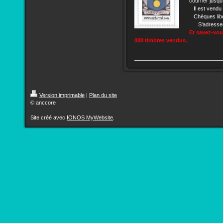
courrier jusq
Il est vendu 
Chèques libe
S'adresser 
Et savez-vo
000 timbres vendus.
Version imprimable
|
Plan du site
© anccore
Site créé avec
IONOS MyWebsite
.