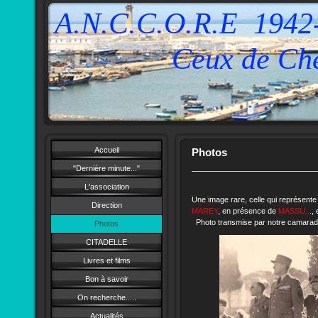
A.N.C.C.O.R.E 1942
Ceux de Cherch
Accueil
Photos
"Dernière minute..."
L'association
Une image rare, celle qui représente
Direction
MAREY
, en présence de
MASSU..
.,
Photo transmise par notre camarad
Photos
CITADELLE
Livres et films
Bon à savoir
On recherche.....
Actualités