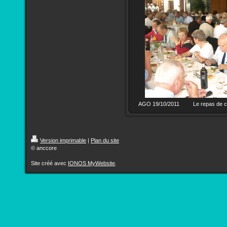
AGO 19/10/2011 Le repas de cl
Version imprimable
|
Plan du site
© anccore
Site créé avec
IONOS MyWebsite
.